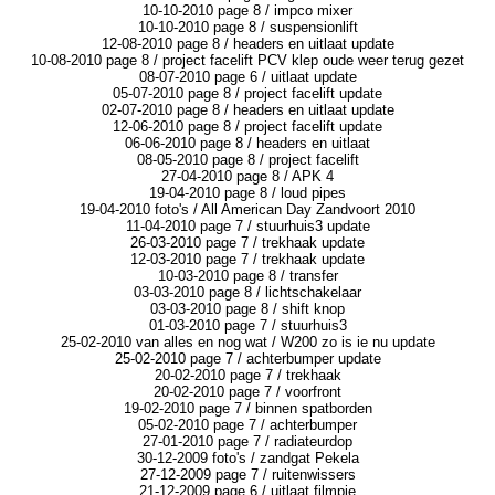
10-10-2010 page 8 / impco mixer
10-10-2010 page 8 / suspensionlift
12-08-2010 page 8 / headers en uitlaat update
10-08-2010 page 8 / project facelift PCV klep oude weer terug gezet
08-07-2010 page 6 / uitlaat update
05-07-2010 page 8 / project facelift update
02-07-2010 page 8 / headers en uitlaat update
12-06-2010 page 8 / project facelift update
06-06-2010 page 8 / headers en uitlaat
08-05-2010 page 8 / project facelift
27-04-2010 page 8 / APK 4
19-04-2010 page 8 / loud pipes
19-04-2010 foto's / All American Day Zandvoort 2010
11-04-2010 page 7 / stuurhuis3 update
26-03-2010 page 7 / trekhaak update
12-03-2010 page 7 / trekhaak update
10-03-2010 page 8 / transfer
03-03-2010 page 8 / lichtschakelaar
03-03-2010 page 8 / shift knop
01-03-2010 page 7 / stuurhuis3
25-02-2010 van alles en nog wat / W200 zo is ie nu update
25-02-2010 page 7 / achterbumper update
20-02-2010 page 7 / trekhaak
20-02-2010 page 7 / voorfront
19-02-2010 page 7 / binnen spatborden
05-02-2010 page 7 / achterbumper
27-01-2010 page 7 / radiateurdop
30-12-2009 foto's / zandgat Pekela
27-12-2009 page 7 / ruitenwissers
21-12-2009 page 6 / uitlaat filmpje