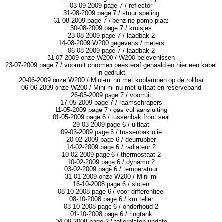
03-09-2009 page 7 / reflector
31-08-2009 page 7 / stuur speling
31-08-2009 page 7 / benzine pomp plaat
30-08-2009 page 7 / kruisjes
23-08-2009 page 7 / laadbak 2
14-08-2009 W200 gegevens / meters
06-08-2009 page 7 / laadbak 2
31-07-2009 onze W200 / W200 belevenissen
23-07-2009 page 7 / voorruit chromen pees eraf gehaald en hier een kabel
in gedrukt
20-06-2009 onze W200 / Mini-mi nu met koplampen op de rollbar
06-06-2009 onze W200 / Mini-mi nu met uitlaat en reserveband
26-05-2009 page 7 / voorruit
17-05-2009 page 7 / raamschrapers
11-05-2009 page 7 / gas vul aansluiting
01-05-2009 page 6 / tussenbak front seal
29-03-2009 page 6 / uitlaat
09-03-2009 page 6 / tussenbak olie
20-02-2009 page 6 / deurrubber
14-02-2009 page 6 / radiateur 2
10-02-2009 page 6 / thermostaat 2
10-02-2009 page 6 / dynamo 2
03-02-2009 page 6 / temperatuur
31-01-2009 onze W200 / Mini-mi
16-10-2008 page 6 / sloten
08-10-2008 page 6 / voor differentieel
08-10-2008 page 6 / km teller
03-10-2008 page 6 / onderhoud 2
01-10-2008 page 6 / ringtank
04-09-2008 page 2 / tellerplaten update