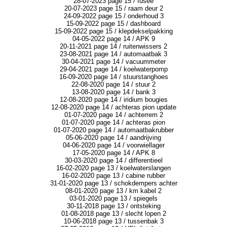
28-07-2023 page 15 / fusee
20-07-2023 page 15 / raam deur 2
24-09-2022 page 15 / onderhoud 3
15-09-2022 page 15 / dashboard
15-09-2022 page 15 / klepdekselpakking
04-05-2022 page 14 / APK 9
20-11-2021 page 14 / ruitenwissers 2
23-08-2021 page 14 / automaatbak 3
30-04-2021 page 14 / vacuummeter
29-04-2021 page 14 / koelwaterpomp
16-09-2020 page 14 / stuurstanghoes
22-08-2020 page 14 / stuur 2
13-08-2020 page 14 / bank 3
12-08-2020 page 14 / iridium bougies
12-08-2020 page 14 / achteras pion update
01-07-2020 page 14 / achterrem 2
01-07-2020 page 14 / achteras pion
01-07-2020 page 14 / automaatbakrubber
05-06-2020 page 14 / aandrijving
04-06-2020 page 14 / voorwiellager
17-05-2020 page 14 / APK 8
30-03-2020 page 14 / differentieel
16-02-2020 page 13 / koelwaterslangen
16-02-2020 page 13 / cabine rubber
31-01-2020 page 13 / schokdempers achter
08-01-2020 page 13 / km kabel 2
03-01-2020 page 13 / spiegels
30-11-2018 page 13 / ontsteking
01-08-2018 page 13 / slecht lopen 2
10-06-2018 page 13 / tussenbak 3