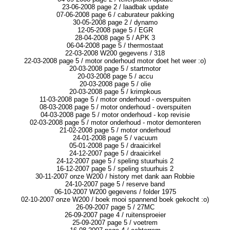
23-06-2008 page 2 / laadbak update
07-06-2008 page 6 / caburateur pakking
30-05-2008 page 2 / dynamo
12-05-2008 page 5 / EGR
28-04-2008 page 5 / APK 3
06-04-2008 page 5 / thermostaat
22-03-2008 W200 gegevens / 318
22-03-2008 page 5 / motor onderhoud motor doet het weer :o)
20-03-2008 page 5 / startmotor
20-03-2008 page 5 / accu
20-03-2008 page 5 / olie
20-03-2008 page 5 / krimpkous
11-03-2008 page 5 / motor onderhoud - overspuiten
08-03-2008 page 5 / motor onderhoud - overspuiten
04-03-2008 page 5 / motor onderhoud - kop revisie
02-03-2008 page 5 / motor onderhoud - motor demonteren
21-02-2008 page 5 / motor onderhoud
24-01-2008 page 5 / vacuum
05-01-2008 page 5 / draaicirkel
24-12-2007 page 5 / draaicirkel
24-12-2007 page 5 / speling stuurhuis 2
16-12-2007 page 5 / speling stuurhuis 2
30-11-2007 onze W200 / history met dank aan Robbie
24-10-2007 page 5 / reserve band
06-10-2007 W200 gegevens / folder 1975
02-10-2007 onze W200 / boek mooi spannend boek gekocht :o)
26-09-2007 page 5 / 27MC
26-09-2007 page 4 / ruitensproeier
25-09-2007 page 5 / voetrem