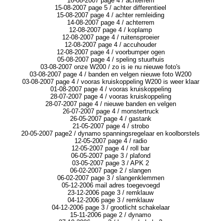
16-08-2007 page 4 / achterrem
15-08-2007 page 5 / achter differentieel
15-08-2007 page 4 / achter remleiding
14-08-2007 page 4 / achterrem
12-08-2007 page 4 / koplamp
12-08-2007 page 4 / ruitensproeier
12-08-2007 page 4 / accuhouder
12-08-2007 page 4 / voorbumper ogen
05-08-2007 page 4 / speling stuurhuis
03-08-2007 onze W200 / zo is ie nu nieuwe foto's
03-08-2007 page 4 / banden en velgen nieuwe foto W200
03-08-2007 page 4 / vooras kruiskoppeling W200 is weer klaar
01-08-2007 page 4 / vooras kruiskoppeling
28-07-2007 page 4 / vooras kruiskoppeling
28-07-2007 page 4 / nieuwe banden en velgen
26-07-2007 page 4 / monstertruck
26-05-2007 page 4 / gastank
21-05-2007 page 4 / strobo
20-05-2007 page2 / dynamo spanningsregelaar en koolborstels
12-05-2007 page 4 / radio
12-05-2007 page 4 / roll bar
06-05-2007 page 3 / plafond
03-05-2007 page 3 / APK 2
06-02-2007 page 2 / slangen
06-02-2007 page 3 / slangenklemmen
05-12-2006 mail adres toegevoegd
23-12-2006 page 3 / remklauw
04-12-2006 page 3 / remklauw
04-12-2006 page 3 / grootlicht schakelaar
15-11-2006 page 2 / dynamo