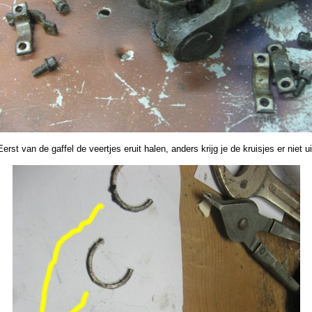
Eerst van de gaffel de veertjes eruit halen, anders krijg je de kruisjes er niet ui