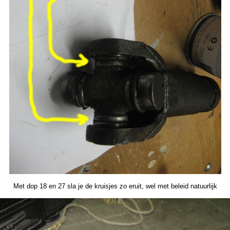
Met dop 18 en 27 sla je de kruisjes zo eruit, wel met beleid natuurlijk