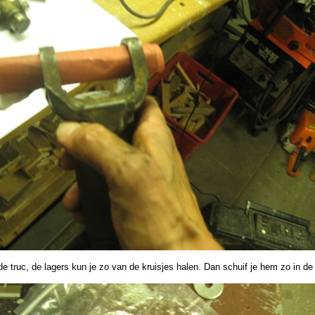
 de truc, de lagers kun je zo van de kruisjes halen. Dan schuif je hem zo in de 