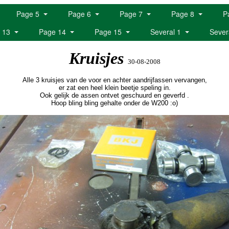
Page 5
Page 6
Page 7
Page 8
P
 13
Page 14
Page 15
Several 1
Sever
Kruisjes
30-08-2008
Alle 3 kruisjes van de voor en achter aandrijfassen vervangen,
er zat een heel klein beetje speling in.
Ook gelijk de assen ontvet geschuurd en geverfd .
Hoop bling bling gehalte onder de W200 :o)