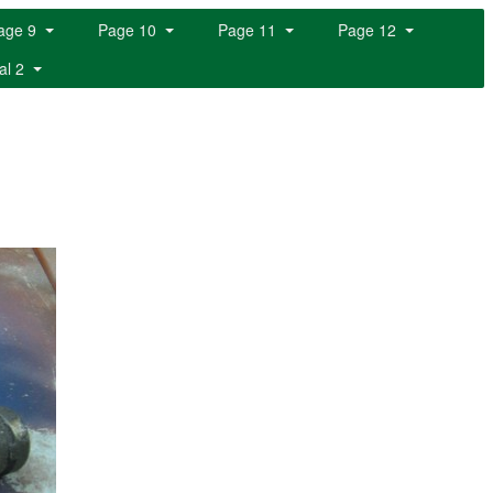
age 9
Page 10
Page 11
Page 12
al 2