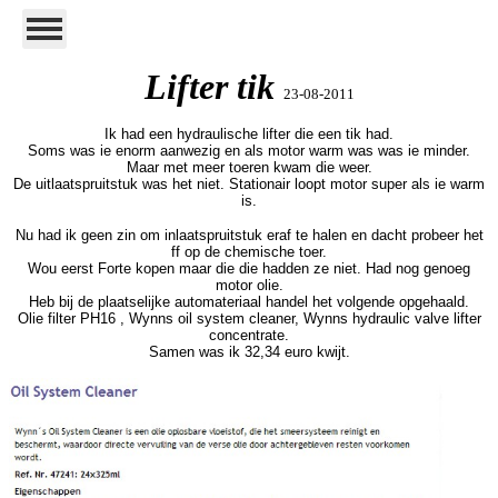
Lifter tik
23-08-2011
Ik had een
hydraulische
lifter die een tik had.
Soms was ie enorm aanwezig en als motor warm was was ie minder.
Maar met meer toeren kwam die weer.
De uitlaatspruitstuk was het niet. Stationair loopt motor super als ie warm
is.
Nu had ik geen zin om inlaatspruitstuk eraf te halen en dacht probeer het
ff op de chemische toer.
Wou eerst Forte kopen maar die die hadden ze niet. Had nog genoeg
motor olie.
Heb bij de plaatselijke automateriaal handel het volgende opgehaald.
Olie filter PH16 , Wynns oil system cleaner, Wynns hydraulic valve lifter
concentrate.
Samen was ik 32,34 euro kwijt.