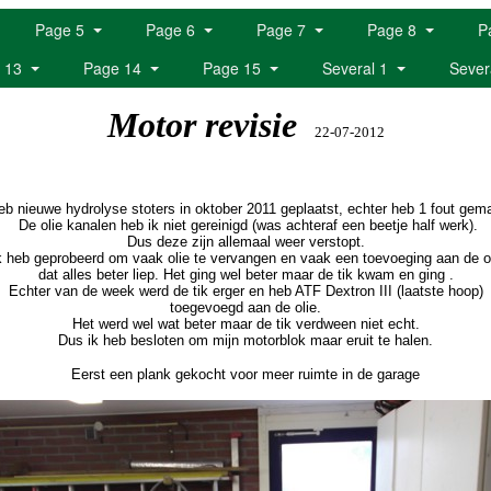
Page 5
Page 6
Page 7
Page 8
P
 13
Page 14
Page 15
Several 1
Sever
Motor revisie
22-07-2012
eb nieuwe hydrolyse stoters in oktober 2011 geplaatst, echter heb 1 fout gem
De olie kanalen heb ik niet gereinigd (was achteraf een beetje half werk).
Dus deze zijn allemaal weer verstopt.
 heb geprobeerd om vaak olie te vervangen en vaak een toevoeging aan de o
dat alles beter liep. Het ging wel beter maar de tik kwam en ging .
Echter van de week werd de tik erger en heb ATF Dextron III (laatste hoop)
toegevoegd aan de olie.
Het werd wel wat beter maar de tik verdween niet echt.
Dus ik heb besloten om mijn motorblok maar eruit te halen.
Eerst een plank gekocht voor meer ruimte in de garage