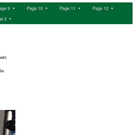
age 9
Page 10
Page 11
Page 12
al 2
aakt.
lie