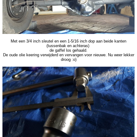
Met een 3/4 inch sleutel en een 1-5/16 inch dop aan beide kanten
(tussenbak en achteras)
de gaffel los gehaald.
De oude olie keering verwijderd en vervangen voor nieuwe. Nu weer lekker
droog :o)