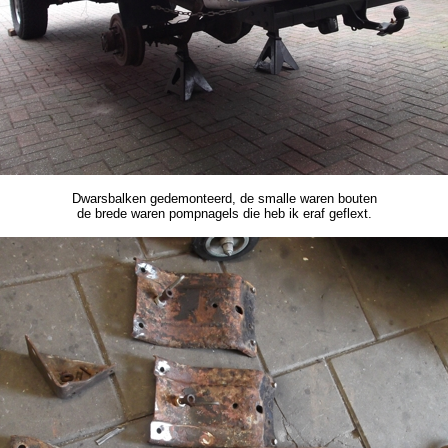
Dwarsbalken gedemonteerd, de smalle waren bouten
de brede waren pompnagels die heb ik eraf geflext.