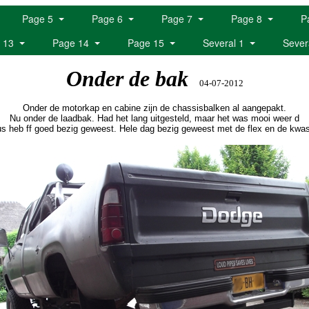
Page 5
Page 6
Page 7
Page 8
P
 13
Page 14
Page 15
Several 1
Sever
Onder de bak
04-07-2012
Onder de motorkap en cabine zijn de chassisbalken al aangepakt.
Nu onder de laadbak. Had het lang uitgesteld, maar het was mooi weer d
us heb ff goed bezig geweest. Hele dag bezig geweest met de flex en de kwas