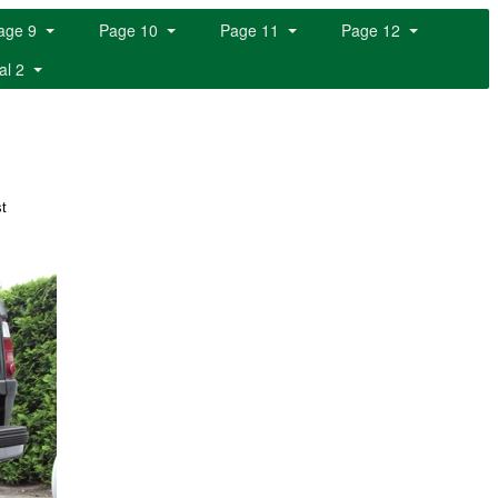
age 9
Page 10
Page 11
Page 12
al 2
t