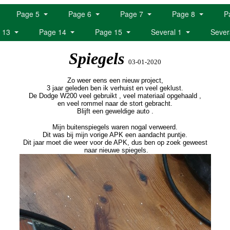
Page 5
Page 6
Page 7
Page 8
P
 13
Page 14
Page 15
Several 1
Sever
Spiegels
03-01-2020
Zo weer eens een nieuw project,
3 jaar geleden ben ik verhuist en veel geklust.
De Dodge W200 veel gebruikt , veel materiaal opgehaald ,
en veel rommel naar de stort gebracht.
Blijft een geweldige auto .
Mijn buitenspiegels waren nogal verweerd.
Dit was bij mijn vorige APK een aandacht puntje.
Dit jaar moet die weer voor de APK, dus ben op zoek geweest
naar nieuwe spiegels.